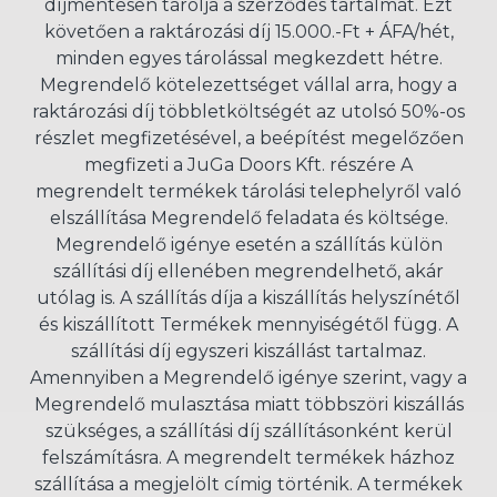
díjmentesen tárolja a szerződés tartalmát. Ezt
követően a raktározási díj 15.000.-Ft + ÁFA/hét,
minden egyes tárolással megkezdett hétre.
Megrendelő kötelezettséget vállal arra, hogy a
raktározási díj többletköltségét az utolsó 50%-os
részlet megfizetésével, a beépítést megelőzően
megfizeti a JuGa Doors Kft. részére A
megrendelt termékek tárolási telephelyről való
elszállítása Megrendelő feladata és költsége.
Megrendelő igénye esetén a szállítás külön
szállítási díj ellenében megrendelhető, akár
utólag is. A szállítás díja a kiszállítás helyszínétől
és kiszállított Termékek mennyiségétől függ. A
szállítási díj egyszeri kiszállást tartalmaz.
Amennyiben a Megrendelő igénye szerint, vagy a
Megrendelő mulasztása miatt többszöri kiszállás
szükséges, a szállítási díj szállításonként kerül
felszámításra. A megrendelt termékek házhoz
szállítása a megjelölt címig történik. A termékek