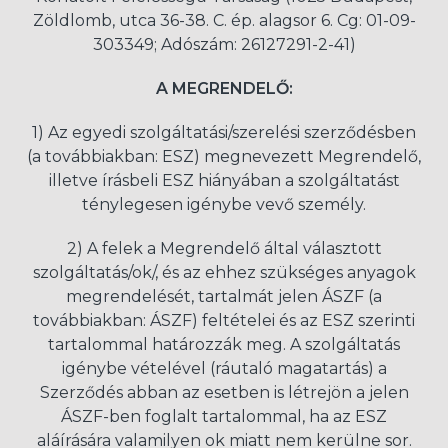
Zöldlomb, utca 36-38. C. ép. alagsor 6. Cg: 01-09-
303349; Adószám: 26127291-2-41)
A MEGRENDELŐ:
1) Az egyedi szolgáltatási/szerelési szerződésben
(a továbbiakban: ESZ) megnevezett Megrendelő,
illetve írásbeli ESZ hiányában a szolgáltatást
ténylegesen igénybe vevő személy.
2) A felek a Megrendelő által választott
szolgáltatás/ok/, és az ehhez szükséges anyagok
megrendelését, tartalmát jelen ÁSZF (a
továbbiakban: ÁSZF) feltételei és az ESZ szerinti
tartalommal határozzák meg. A szolgáltatás
igénybe vételével (ráutaló magatartás) a
Szerződés abban az esetben is létrejön a jelen
ÁSZF-ben foglalt tartalommal, ha az ESZ
aláírására valamilyen ok miatt nem kerülne sor.