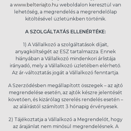
a
www.belteriajto.hu
weboldalon keresztül van
lehetőség, a megrendelés a megrendelőlap
kitöltésével üzletünkben történik.
A SZOLGÁLTATÁS ELLENÉRTÉKE:
1) A Vállalkozó a szolgáltatások díjait,
anyagköltségét az ESZ tartalmazza. Ennek
hiányában a Vállalkozó mindenkori árlistája
irányadó, mely a Vállalkozó üzletében elérhető.
Az ár-változtatás jogát a Vállalkozó fenntartja.
A Szerződésben megállapított összegek – az ajtó
megrendelése esetén, az ajtók készre jelentését
követően, és kizárólag szerelés rendelés esetén –
az aláírástól számított 3 hónapig érvényesek.
2) Tájékoztatja a Vállalkozó a Megrendelőt, hogy
az árajánlat nem minősül megrendelésnek. A