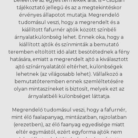
beleértve az egyes termékek árát is – csupán
tájékoztató jellegű és az a megtekintéskor
érvényes állapotot mutatja. Megrendelő
tudomásul veszi, hogy a megrendelt és a
kiállított fafurnér ajtók között színbéli
árnyalatkülönbség lehet. Ennek oka, hogy a
kiállított ajtók és színminták a bemutató
teremben eltöltött idő alatt besötétednek a fény
hatására, emiatt a megrendelt ajtó a kiválasztott
ajtó színárnyalatától eltérhet, különbségek
lehetnek (az világosabb lehet). Vállalkozó a
bemutatóteremben ennek szemléltetésére
olyan mintaszíneket is biztosít, melyek ezt az
árnyalatbéli különbséget láttatja.
Megrendelő tudomásul veszi, hogy a fafurnér,
mint élő faalapanyag, mintázatban, rajzolatban
(erezetben), az élő faanyag egyedisége miatt
eltér egymástól, ezért egyforma ajtók nem