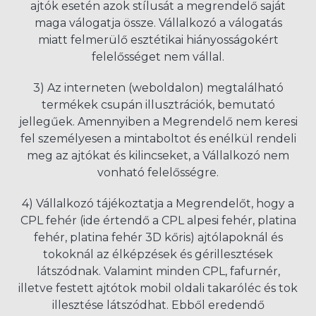
ajtók esetén azok stílusát a megrendelő saját
maga válogatja össze. Vállalkozó a válogatás
miatt felmerülő esztétikai hiányosságokért
felelősséget nem vállal.
3) Az interneten (weboldalon) megtalálható
termékek csupán illusztrációk, bemutató
jellegűek. Amennyiben a Megrendelő nem keresi
fel személyesen a mintaboltot és enélkül rendeli
meg az ajtókat és kilincseket, a Vállalkozó nem
vonható felelősségre.
4) Vállalkozó tájékoztatja a Megrendelőt, hogy a
CPL fehér (ide értendő a CPL alpesi fehér, platina
fehér, platina fehér 3D kőris) ajtólapoknál és
tokoknál az élképzések és gérillesztések
látszódnak. Valamint minden CPL, fafurnér,
illetve festett ajtótok mobil oldali takaróléc és tok
illesztése látszódhat. Ebből eredendő