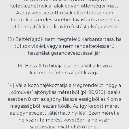
keletkezhetnek a falak egyenlőtlenségei miatt.
Az így keletkezett rések eltüntetése nem
tartozik a szerelés körébe. Javaslunk a szerelés
után az ajtók körüli javító festést elvégeztetni.
12) Beltéri ajtók nem megfelelő karbantartása, ha
túl sok víz éri, vagy a nem rendeltetésszerű
használat garanciavesztéssel jár.
13) Beszállító hibája esetén a Vállalkozó a
kártérítési felelősségét kizárja.
14) Vállalkozó tájékoztatja a Megrendelőt, hogy a
„kőműves” ajtónyílás méretből (pl: 90/210) ideális
esetben 8 cm az ajtónyílás szélességből és 4 cm a
magasságból leszámítódik. Az így kapott méret
az úgynevezett „átjárható nyílás”. Ezen méret a
helyszíni felmérést követően, a helyszín
sajátosságai miatt eltérő lehet.