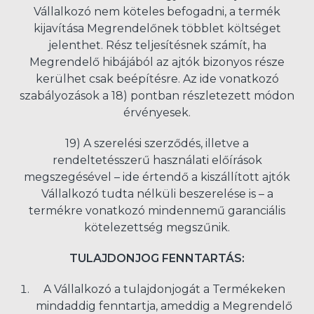
Vállalkozó nem köteles befogadni, a termék
kijavítása Megrendelőnek többlet költséget
jelenthet. Rész teljesítésnek számít, ha
Megrendelő hibájából az ajtók bizonyos része
kerülhet csak beépítésre. Az ide vonatkozó
szabályozások a 18) pontban részletezett módon
érvényesek.
19) A szerelési szerződés, illetve a
rendeltetésszerű használati előírások
megszegésével – ide értendő a kiszállított ajtók
Vállalkozó tudta nélküli beszerelése is – a
termékre vonatkozó mindennemű garanciális
kötelezettség megszűnik.
TULAJDONJOG FENNTARTÁS:
A Vállalkozó a tulajdonjogát a Termékeken
mindaddig fenntartja, ameddig a Megrendelő