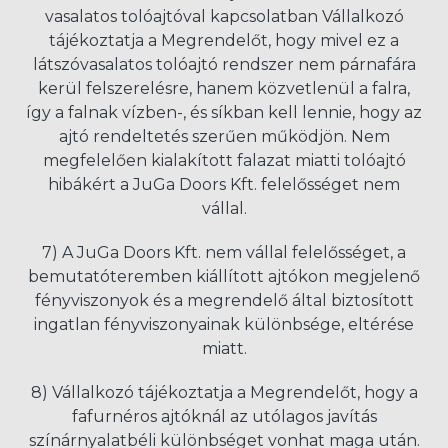
vasalatos tolóajtóval kapcsolatban Vállalkozó
tájékoztatja a Megrendelőt, hogy mivel ez a
látszóvasalatos tolóajtó rendszer nem párnafára
kerül felszerelésre, hanem közvetlenül a falra,
így a falnak vízben-, és síkban kell lennie, hogy az
ajtó rendeltetés szerűen működjön. Nem
megfelelően kialakított falazat miatti tolóajtó
hibákért a JuGa Doors Kft. felelősséget nem
vállal.
7) A JuGa Doors Kft. nem vállal felelősséget, a
bemutatóteremben kiállított ajtókon megjelenő
fényviszonyok és a megrendelő által biztosított
ingatlan fényviszonyainak különbsége, eltérése
miatt.
8) Vállalkozó tájékoztatja a Megrendelőt, hogy a
fafurnéros ajtóknál az utólagos javítás
színárnyalatbéli különbséget vonhat maga után.