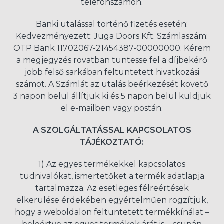
telefonszámon.
Banki utalással történő fizetés esetén:
Kedvezményezett: Juga Doors Kft. Számlaszám:
OTP Bank 11702067-21454387-00000000. Kérem
a megjegyzés rovatban tüntesse fel a díjbekérő
jobb felső sarkában feltüntetett hivatkozási
számot. A Számlát az utalás beérkezését követő
3 napon belül állítjuk ki és 5 napon belül küldjük
el e-mailben vagy postán.
A SZOLGÁLTATÁSSAL KAPCSOLATOS
TÁJÉKOZTATÓ:
1) Az egyes termékekkel kapcsolatos
tudnivalókat, ismertetőket a termék adatlapja
tartalmazza. Az esetleges félreértések
elkerülése érdekében egyértelműen rögzítjük,
hogy a weboldalon feltüntetett termékkínálat –