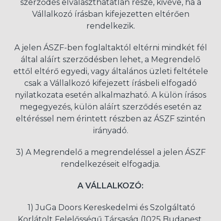
szerződés elválaszthatatlan része, kivéve, ha a
Vállalkozó írásban kifejezetten eltérően
rendelkezik.
A jelen ÁSZF-ben foglaltaktól eltérni mindkét fél
által aláírt szerződésben lehet, a Megrendelő
ettől eltérő egyedi, vagy általános üzleti feltétele
csak a Vállalkozó kifejezett írásbeli elfogadó
nyilatkozata esetén alkalmazható. A külön írásos
megegyezés, külön aláírt szerződés esetén az
eltéréssel nem érintett részben az ÁSZF szintén
irányadó.
3) A Megrendelő a megrendeléssel a jelen ÁSZF
rendelkezéseit elfogadja.
A VÁLLALKOZÓ:
1) JuGa Doors Kereskedelmi és Szolgáltató
Korlátolt Felelősségű Társaság (1025 Budapest,