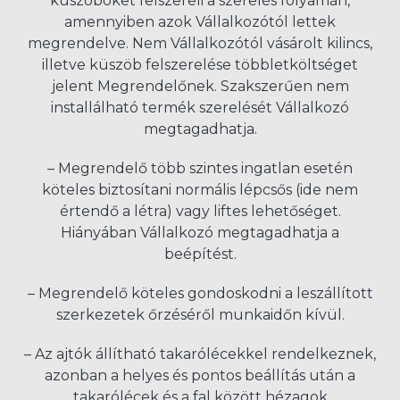
küszöböket felszereli a szerelés folyamán,
amennyiben azok Vállalkozótól lettek
megrendelve. Nem Vállalkozótól vásárolt kilincs,
illetve küszöb felszerelése többletköltséget
jelent Megrendelőnek. Szakszerűen nem
installálható termék szerelését Vállalkozó
megtagadhatja.
– Megrendelő több szintes ingatlan esetén
köteles biztosítani normális lépcsős (ide nem
értendő a létra) vagy liftes lehetőséget.
Hiányában Vállalkozó megtagadhatja a
beépítést.
– Megrendelő köteles gondoskodni a leszállított
szerkezetek őrzéséről munkaidőn kívül.
– Az ajtók állítható takarólécekkel rendelkeznek,
azonban a helyes és pontos beállítás után a
takarólécek és a fal között hézagok