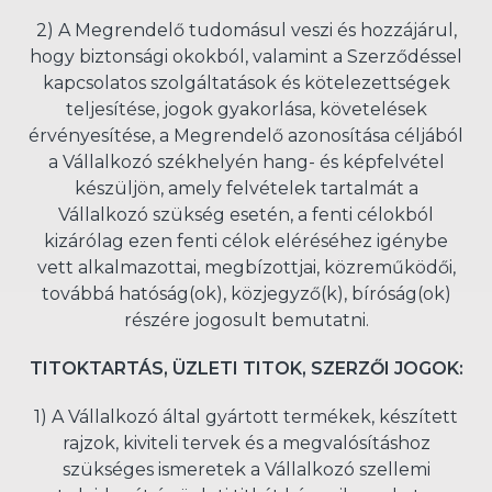
2) A Megrendelő tudomásul veszi és hozzájárul,
hogy biztonsági okokból, valamint a Szerződéssel
kapcsolatos szolgáltatások és kötelezettségek
teljesítése, jogok gyakorlása, követelések
érvényesítése, a Megrendelő azonosítása céljából
a Vállalkozó székhelyén hang- és képfelvétel
készüljön, amely felvételek tartalmát a
Vállalkozó szükség esetén, a fenti célokból
kizárólag ezen fenti célok eléréséhez igénybe
vett alkalmazottai, megbízottjai, közreműködői,
továbbá hatóság(ok), közjegyző(k), bíróság(ok)
részére jogosult bemutatni.
TITOKTARTÁS, ÜZLETI TITOK, SZERZŐI JOGOK:
1) A Vállalkozó által gyártott termékek, készített
rajzok, kiviteli tervek és a megvalósításhoz
szükséges ismeretek a Vállalkozó szellemi