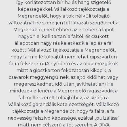
így korlátozottan bír hő és hang szigetelő
képességekkel. Vállalkozó tájékoztatja a
Megrendelőt, hogy a tok nélküli tolóajtó
változatnál ne szereljen fel lábazati szegőlécet a
Megrendelő, mert ebben az esteben a lapot
nagyon el kell tartani a faltól, és csukott
állapotban nagy rés keletkezik a lap és a fal
között. Vállalkozó tájékoztatja a Megrendelőt,
hogy fal mellé tolóajtót nem lehet gipszkarton
falra felszerelni (A nyíróerő és az oldalmozgások
miatt a gipszkarton fokozatosan kikopik, a
csavarok meggyengülnek, az ajtó kidőlhet, vagy
megereszkedhet, idő után javíthatatlan) Ha
mindezek ellenére a Megrendelő ragaszkodik a
fal mellé szerelt tolóajtóhoz, az kizárja a
Vállalkozó garanciális kötelezettségét. Vállalkozó
tájékoztatja a Megrendelőt, hogy fa falra, a fa
nedvesség felszívó képessége, ezáltal „pulzálása”
miatt nem célszerű ajtót szerelni. A DIVA