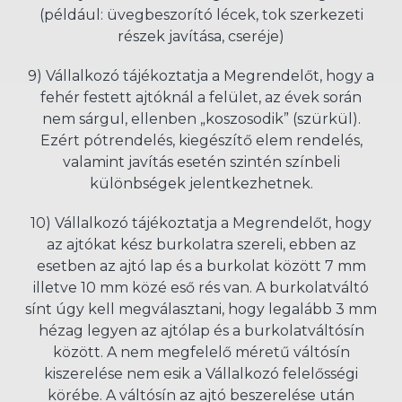
(például: üvegbeszorító lécek, tok szerkezeti
részek javítása, cseréje)
9) Vállalkozó tájékoztatja a Megrendelőt, hogy a
fehér festett ajtóknál a felület, az évek során
nem sárgul, ellenben „koszosodik” (szürkül).
Ezért pótrendelés, kiegészítő elem rendelés,
valamint javítás esetén szintén színbeli
különbségek jelentkezhetnek.
10) Vállalkozó tájékoztatja a Megrendelőt, hogy
az ajtókat kész burkolatra szereli, ebben az
esetben az ajtó lap és a burkolat között 7 mm
illetve 10 mm közé eső rés van. A burkolatváltó
sínt úgy kell megválasztani, hogy legalább 3 mm
hézag legyen az ajtólap és a burkolatváltósín
között. A nem megfelelő méretű váltósín
kiszerelése nem esik a Vállalkozó felelősségi
körébe. A váltósín az ajtó beszerelése után