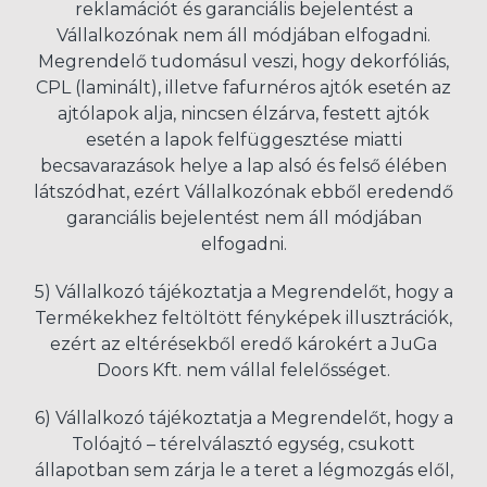
reklamációt és garanciális bejelentést a
Vállalkozónak nem áll módjában elfogadni.
Megrendelő tudomásul veszi, hogy dekorfóliás,
CPL (laminált), illetve fafurnéros ajtók esetén az
ajtólapok alja, nincsen élzárva, festett ajtók
esetén a lapok felfüggesztése miatti
becsavarazások helye a lap alsó és felső élében
látszódhat, ezért Vállalkozónak ebből eredendő
garanciális bejelentést nem áll módjában
elfogadni.
5) Vállalkozó tájékoztatja a Megrendelőt, hogy a
Termékekhez feltöltött fényképek illusztrációk,
ezért az eltérésekből eredő károkért a JuGa
Doors Kft. nem vállal felelősséget.
6) Vállalkozó tájékoztatja a Megrendelőt, hogy a
Tolóajtó – térelválasztó egység, csukott
állapotban sem zárja le a teret a légmozgás elől,