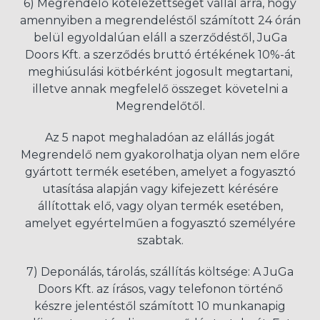
6) Megrendelő kötelezettséget vállal arra, hogy
amennyiben a megrendeléstől számított 24 órán
belül egyoldalúan eláll a szerződéstől, JuGa
Doors Kft. a szerződés bruttó értékének 10%-át
meghiúsulási kötbérként jogosult megtartani,
illetve annak megfelelő összeget követelni a
Megrendelőtől.
Az 5 napot meghaladóan az elállás jogát
Megrendelő nem gyakorolhatja olyan nem előre
gyártott termék esetében, amelyet a fogyasztó
utasítása alapján vagy kifejezett kérésére
állítottak elő, vagy olyan termék esetében,
amelyet egyértelműen a fogyasztó személyére
szabtak.
7) Deponálás, tárolás, szállítás költsége: A JuGa
Doors Kft. az írásos, vagy telefonon történő
készre jelentéstől számított 10 munkanapig