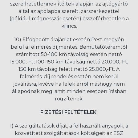
szerelhetetlennek ítéltek alapján, az ajtógyártó
által az ajtólapba szerelt, zárszerkezettel
(például mágnesszár esetén) összeférhetetlen a
kilincs.
10) Elfogadott árajánlat esetén Pest megyén
belül a felmérés díjmentes. Bemutatóteremtől
számított 50-100 km távolság esetén nettó
15.000,-Ft, 100-150 km távolság nettó 20.000,-Ft,
150 km távolság felett nettó 25.000,-Ft. A
felmérési díj rendelés esetén nem kerül
jóváírásra, kivéve ha felek erről máshogy nem
állapodnak meg, amit minden esetben írásban
rögzítenek.
FIZETÉSI FELTÉTELEK:
1) A szolgáltatások díját, a felhasznált anyagok, a
közvetített szolgáltatások költségeit az ESZ