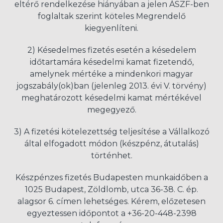
eltérő rendelkezése hiányában a jelen ÁSZF-ben
foglaltak szerint köteles Megrendelő
kiegyenlíteni.
2) Késedelmes fizetés esetén a késedelem
időtartamára késedelmi kamat fizetendő,
amelynek mértéke a mindenkori magyar
jogszabály(ok)ban (jelenleg 2013. évi V. törvény)
meghatározott késedelmi kamat mértékével
megegyező.
3) A fizetési kötelezettség teljesítése a Vállalkozó
által elfogadott módon (készpénz, átutalás)
történhet.
Készpénzes fizetés Budapesten munkaidőben a
1025 Budapest, Zöldlomb, utca 36-38. C. ép.
alagsor 6. címen lehetséges. Kérem, előzetesen
egyeztessen időpontot a +36-20-448-2398