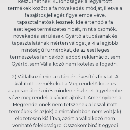
készülhetnek, különbségek a legyártott
termékek között a fa növekedési módját, illetve a
fa sajátos jellegét figyelembe véve,
tapasztalhatóak lesznek. Ide értendő a fa
esetleges természetes hibáit, mint a csomók,
növekedési sérülések. Gyártó a tudásának és
tapasztalatának mérten válogatja ki a legjobb
minőségű furnérokat, de az esetleges
természetes fahibákból adódó reklamációt sem
Gyártó, sem Vállalkozó nem köteles elfogadni.
2) Vállalkozó minta utáni értékesítés folytat. A
kiállított termékeket a Megrendelő köteles
alaposan átnézni és minden részletet figyelembe
véve megrendeli a kívánt ajtókat. Amennyiben a
Megrendelőnek nem tetszenek a leszállított
termékek és az(ok) a mintaboltban nem volt(ak)
előzetesen kiállítva, azért a Vállalkozó nem
vonható felelősségre. Összekombinált egyedi