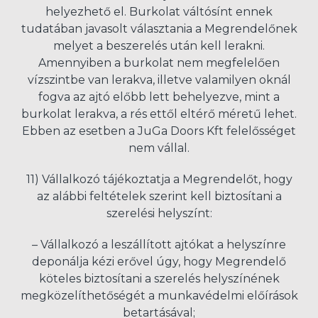
helyezhető el. Burkolat váltósínt ennek
tudatában javasolt választania a Megrendelőnek
melyet a beszerelés után kell lerakni.
Amennyiben a burkolat nem megfelelően
vízszintbe van lerakva, illetve valamilyen oknál
fogva az ajtó előbb lett behelyezve, mint a
burkolat lerakva, a rés ettől eltérő méretű lehet.
Ebben az esetben a JuGa Doors Kft felelősséget
nem vállal.
11) Vállalkozó tájékoztatja a Megrendelőt, hogy
az alábbi feltételek szerint kell biztosítani a
szerelési helyszínt:
– Vállalkozó a leszállított ajtókat a helyszínre
deponálja kézi erővel úgy, hogy Megrendelő
köteles biztosítani a szerelés helyszínének
megközelíthetőségét a munkavédelmi előírások
betartásával;