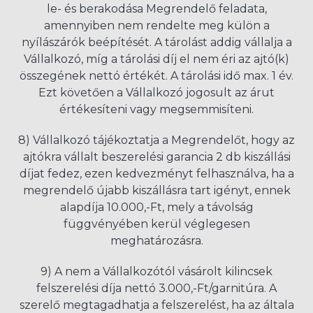
le- és berakodása Megrendelő feladata,
amennyiben nem rendelte meg külön a
nyílászárók beépítését. A tárolást addig vállalja a
Vállalkozó, míg a tárolási díj el nem éri az ajtó(k)
összegének nettó értékét. A tárolási idő max. 1 év.
Ezt követően a Vállalkozó jogosult az árut
értékesíteni vagy megsemmisíteni.
8) Vállalkozó tájékoztatja a Megrendelőt, hogy az
ajtókra vállalt beszerelési garancia 2 db kiszállási
díjat fedez, ezen kedvezményt felhasználva, ha a
megrendelő újabb kiszállásra tart igényt, ennek
alapdíja 10.000,-Ft, mely a távolság
függvényében kerül véglegesen
meghatározásra.
9) A nem a Vállalkozótól vásárolt kilincsek
felszerelési díja nettó 3.000,-Ft/garnitúra. A
szerelő megtagadhatja a felszerelést, ha az általa