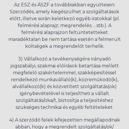
Az ESZ és ÁSZF a továbbiakban együttesen:
Szerződés, amely kiegészülhet a szolgáltatások
előtt, illetve során keletkező egyéb iratokkal (pl.
felmérési alaprajz; megrendelés; …stb.). A
felmérési alaprajzon feltüntetetteket
maradéktalan be nem tartása esetén a felmerült
költségek a megrendelőt terhelik.
3) Vállalkozó a tevékenységére irányadó
jogszabályi, szakmai előírások betartása mellett
megfelelő szakértelemmel, szakképesítéssel
rendelkező munkavállaló(k), közreműködő(k),
alvállalkozó(k) és közvetített szolgáltatás(ok)
igénybevételével is teljesítheti a vállalt
szolgáltatás/oka/t, biztosítja a teljesítéshez
szükséges technikai és egyéb feltételeket.
4) A szerződő felek kifejezetten megállapodnak
abban, hogy a megrendelt szolgáltatás/ok/