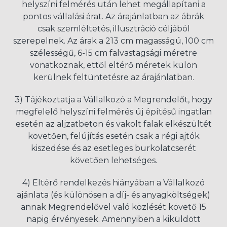
helyszíni felmérés után lehet megállapítani a
pontos vállalási árat. Az árajánlatban az ábrák
csak szemléltetés, illusztráció céljából
szerepelnek. Az árak a 213 cm magasságú, 100 cm
szélességű, 6-15 cm falvastagsági méretre
vonatkoznak, ettől eltérő méretek külön
kerülnek feltüntetésre az árajánlatban.
3) Tájékoztatja a Vállalkozó a Megrendelőt, hogy
megfelelő helyszíni felmérés új építésű ingatlan
esetén az aljzatbeton és vakolt falak elkészültét
követően, felújítás esetén csak a régi ajtók
kiszedése és az esetleges burkolatcserét
követően lehetséges.
4) Eltérő rendelkezés hiányában a Vállalkozó
ajánlata (és különösen a díj- és anyagköltségek)
annak Megrendelővel való közlését követő 15
napig érvényesek. Amennyiben a kiküldött