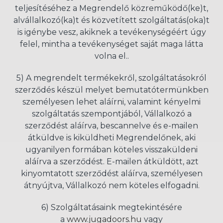
teljesítéséhez a Megrendelő közreműködő(ke)t,
alvállalkozó(ka)t és közvetített szolgáltatás(oka)t
is igénybe vesz, akiknek a tevékenységéért úgy
felel, mintha a tevékenységet saját maga látta
volna el..
5) A megrendelt termékekről, szolgáltatásokról
szerződés készül melyet bemutatótermünkben
személyesen lehet aláírni, valamint kényelmi
szolgáltatás szempontjából, Vállalkozó a
szerződést aláírva, bescannelve és e-mailen
átküldve is kiküldheti Megrendelőnek, aki
ugyanilyen formában köteles visszaküldeni
aláírva a szerződést. E-mailen átküldött, azt
kinyomtatott szerződést aláírva, személyesen
átnyújtva, Vállalkozó nem köteles elfogadni.
6) Szolgáltatásaink megtekintésére
a
www.jugadoors.hu
vagy