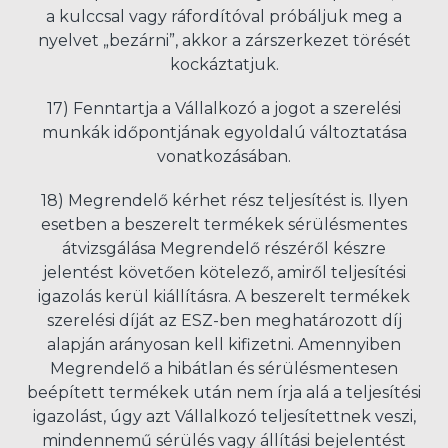
a kulccsal vagy ráfordítóval próbáljuk meg a
nyelvet „bezárni”, akkor a zárszerkezet törését
kockáztatjuk.
17) Fenntartja a Vállalkozó a jogot a szerelési
munkák időpontjának egyoldalú változtatása
vonatkozásában.
18) Megrendelő kérhet rész teljesítést is. Ilyen
esetben a beszerelt termékek sérülésmentes
átvizsgálása Megrendelő részéről készre
jelentést követően kötelező, amiről teljesítési
igazolás kerül kiállításra. A beszerelt termékek
szerelési díját az ESZ-ben meghatározott díj
alapján arányosan kell kifizetni. Amennyiben
Megrendelő a hibátlan és sérülésmentesen
beépített termékek után nem írja alá a teljesítési
igazolást, úgy azt Vállalkozó teljesítettnek veszi,
mindennemű sérülés vagy állítási bejelentést