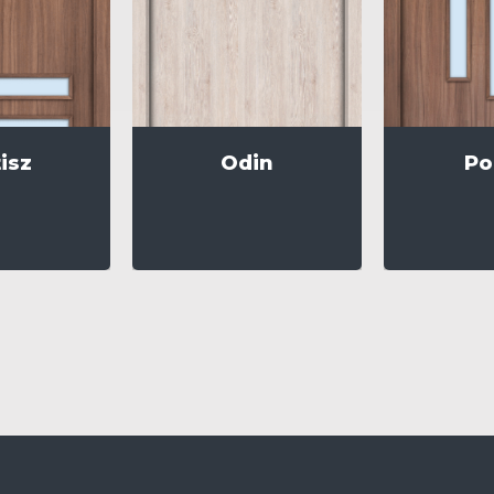
isz
Odin
Po