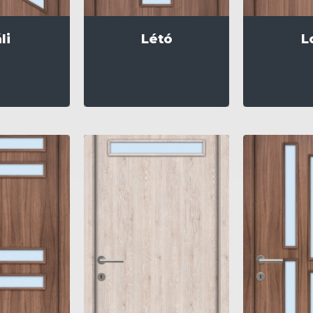
li
Létó
L