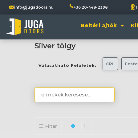
info@jugadoors.hu
+36 20-448-2398
1
Beltéri ajtók
Ki
Silver tölgy
CPL
Feste
Választható Felületek:
Filter