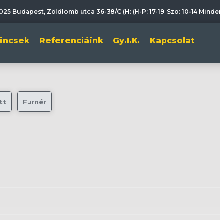
025 Budapest, Zöldlomb utca 36-38/C (H: (H-P: 17-19, Szo: 10-14 Mind
lincsek
Referenciáink
Gy.I.K.
Kapcsolat
tt
Furnér