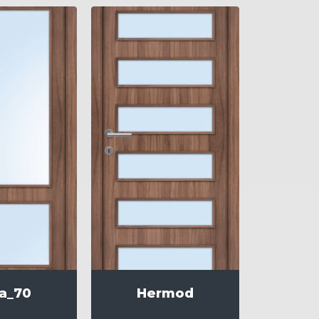
a_70
Hermod