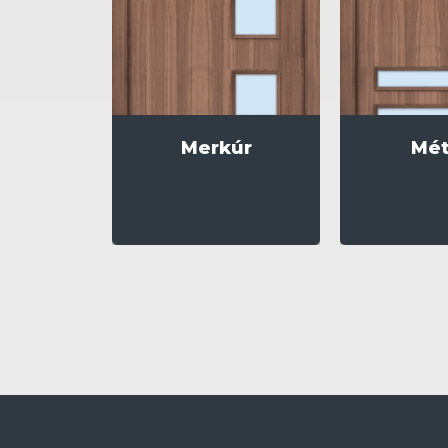
Merkúr
Mét