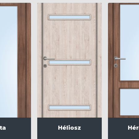
ta
Héliosz
Hér