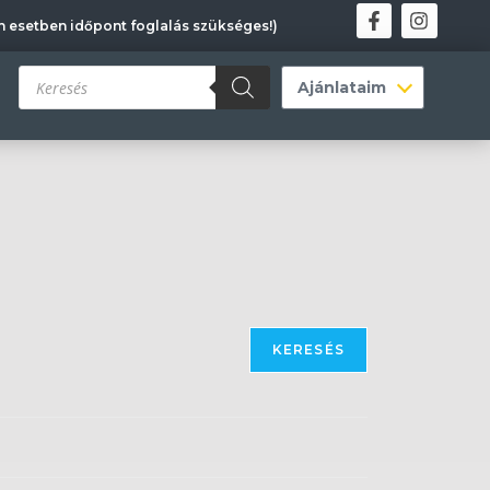
en esetben időpont foglalás szükséges!)
KERESÉS