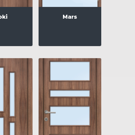
oki
Mars