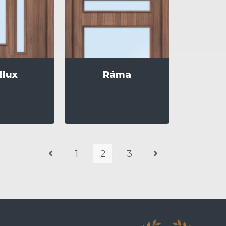
llux
Ráma
1
2
3