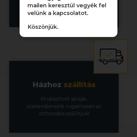
meglepetés ne érje!
mailen keresztül vegyék fel
velünk a kapcsolatot.
Köszönjük.
Házhoz
szállítás
KIválasztott ajtóját,
szakembereink rugalmasan az
otthonába szállítjuk!