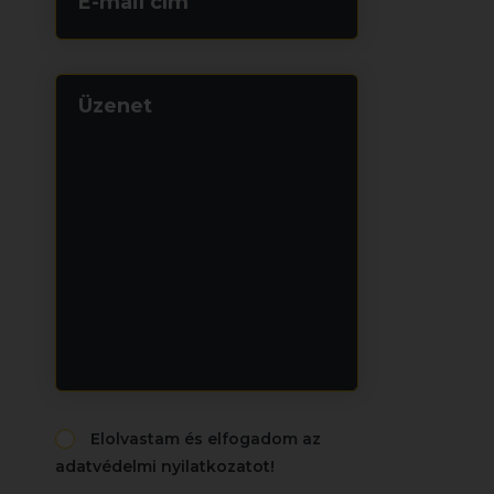
(Kötelező)
Cím
nélkül
(Kötelező)
Consent
Elolvastam és elfogadom az
adatvédelmi nyilatkozatot
!