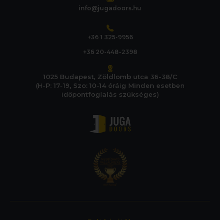
info@jugadoors.hu
+36 1 325-9956
+36 20-448-2398
1025 Budapest, Zöldlomb utca 36-38/C
(H-P: 17-19, Szo: 10-14 óráig Minden esetben
időpontfoglalás szükséges)