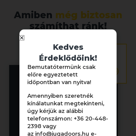
Amiben
még biztosan
számíthat ránk!
Kedves
Érdeklődőink!
Bemutatótermünk csak
előre egyeztetett
időpontban van nyitva!
Helyszíni
felmérés
Amennyiben szeretnék
kínálatunkat megtekinteni,
Elfogadott ajánlat esetén
úgy kérjük az alábbi
Budapest és vonzás körzetében
telefonszámon: +36 20-448-
díjmentesen elvégezzük a
2398 vagy
felmérést, hogy Önt semmilyen
az
info@jugadoors.hu
e-