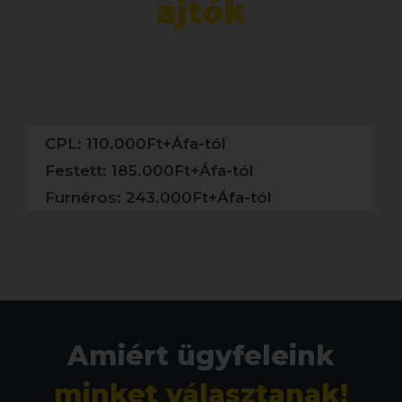
ajtók
CPL: 110.000Ft+Áfa-tól
Festett: 185.000Ft+Áfa-tól
Furnéros: 243.000Ft+Áfa-tól
Amiért ügyfeleink
minket választanak!