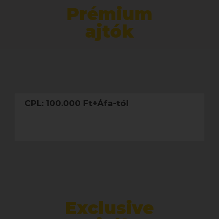
Prémium
ajtók
CPL: 100.000 Ft+Áfa-tól
Exclusive