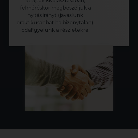
az ajtók kiválasztásában,
felméréskor megbeszéljük a
nyitás irányt (javaslunk
praktikusabbat ha bizonytalan),
odafigyelünk a részletekre.