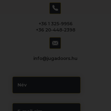
+36 1 325-9956
+36 20-448-2398
info@jugadoors.hu
Név
(Kötelező)
Email