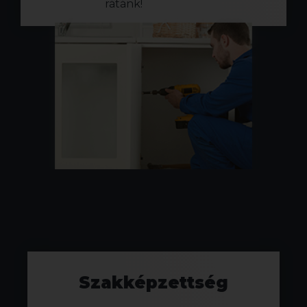
rátánk!
Szakképzettség