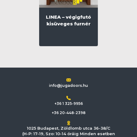
LINEA – végigfutó
kisüveges furnér
info@jugadoors.hu
+36 1 325-9956
+36 20-448-2398
1025 Budapest, Zöldlomb utca 36-38/C
(H-P: 17-19, Szo: 10-14 óráig Minden esetben