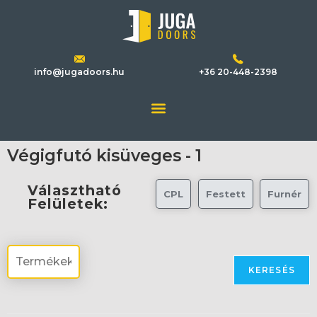
info@jugadoors.hu
+36 20-448-2398
Végigfutó kisüveges - 1
Választható
CPL
Festett
Furnér
Felületek:
KERESÉS