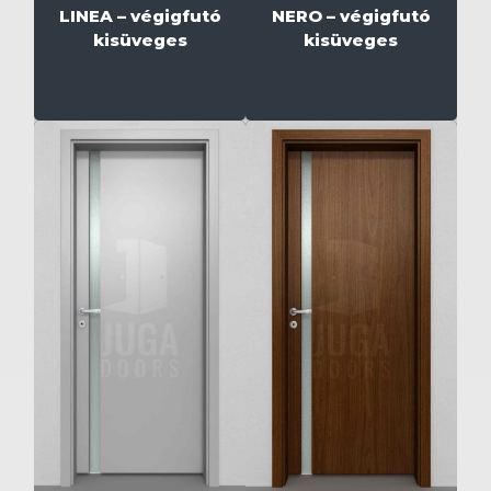
LINEA – végigfutó
NERO – végigfutó
kisüveges
kisüveges