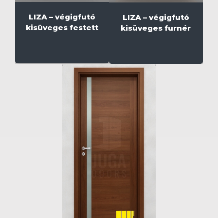
LIZA – végigfutó
LIZA – végigfutó
kisüveges festett
kisüveges furnér