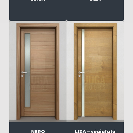
NERO
LIZA – végigfutó