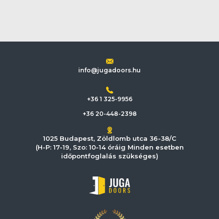
info@jugadoors.hu
+36 1 325-9956
+36 20-448-2398
1025 Budapest, Zöldlomb utca 36-38/C
(H-P: 17-19, Szo: 10-14 óráig Minden esetben
időpontfoglalás szükséges)