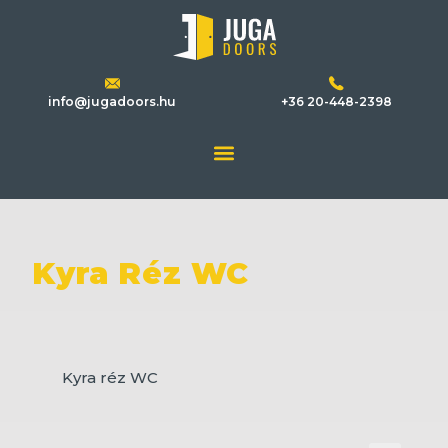
info@jugadoors.hu
+36 20-448-2398
Kyra Réz WC
Kyra réz WC