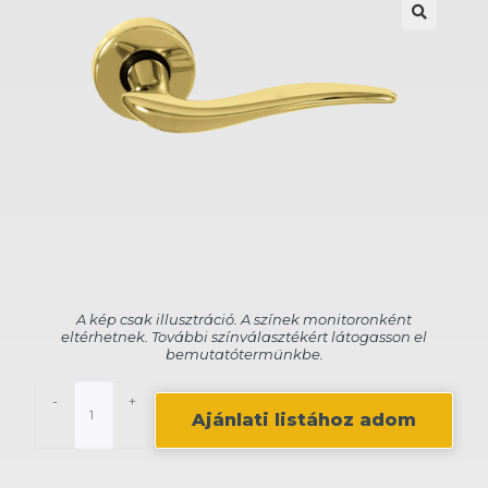
🔍
-
+
Ajánlati listához adom