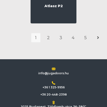
Atlasz P2
1
2
3
4
5
info@jugadoors.hu
+36 1 325-9956
+36 20-448-2398
1025 Budapest, Zöldlomb utca 36-38/C