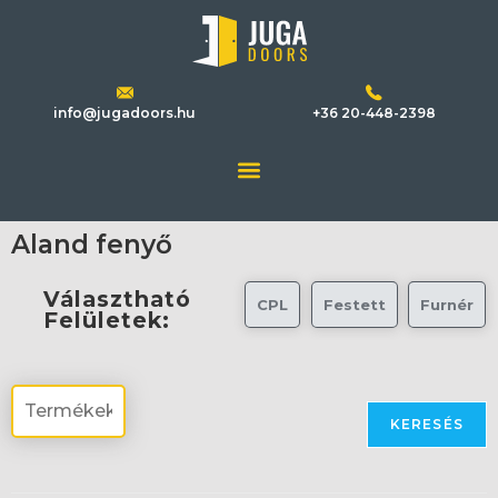
info@jugadoors.hu
+36 20-448-2398
Aland fenyő
Választható
CPL
Festett
Furnér
Felületek:
KERESÉS