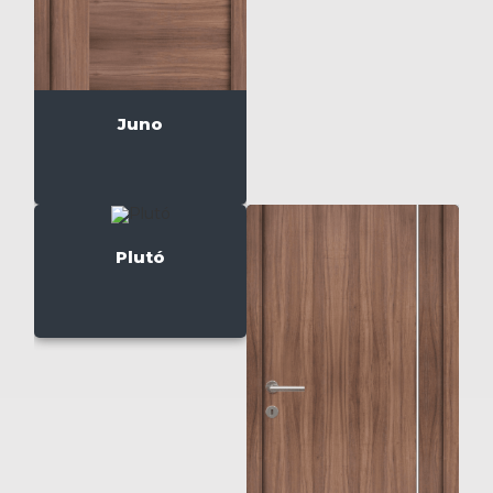
Juno
Plutó