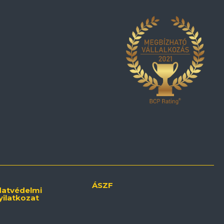
ÁSZF
atvédelmi
yilatkozat