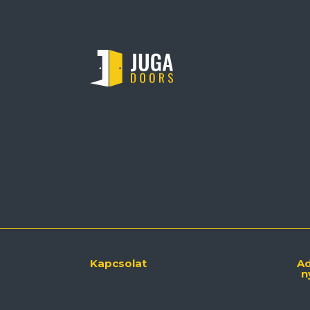
Kapcsolat
Ad
n