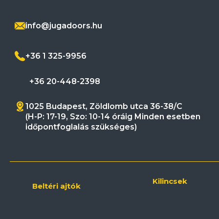
info@jugadoors.hu
+36 1 325-9956
+36 20-448-2398
1025 Budapest, Zöldlomb utca 36-38/C
(H-P: 17-19, Szo: 10-14 óráig Minden esetben
időpontfoglalás szükséges)
Kilincsek
Beltéri ajtók