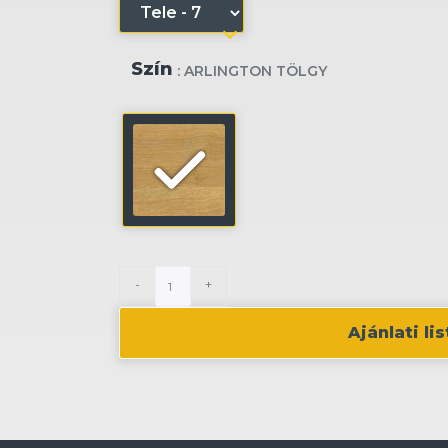
Szín
: ARLINGTON TÖLGY
-
+
Ajánlati l