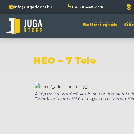
info@jugadoors.hu
+36 20-448-2398
1
Beltéri ajtók
Kil
NEO – 7 Tele