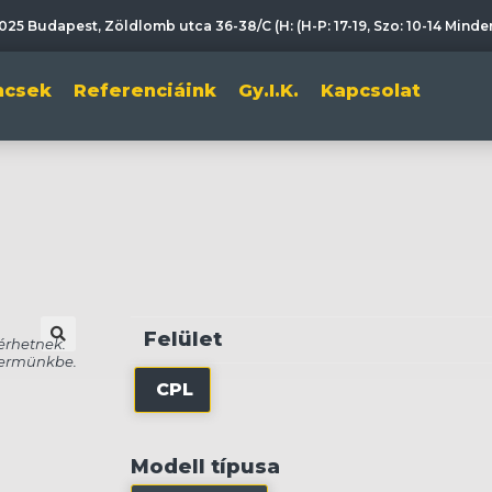
025 Budapest, Zöldlomb utca 36-38/C (H: (H-P: 17-19, Szo: 10-14 Mind
incsek
Referenciáink
Gy.I.K.
Kapcsolat
Felület
🔍
CPL
Modell típusa