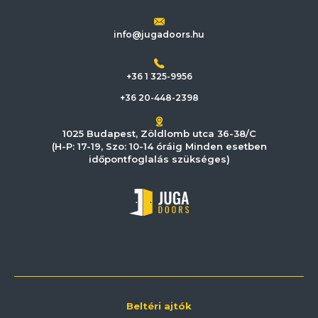
info@jugadoors.hu
+36 1 325-9956
+36 20-448-2398
1025 Budapest, Zöldlomb utca 36-38/C
(H-P: 17-19, Szo: 10-14 óráig Minden esetben
időpontfoglalás szükséges)
Beltéri ajtók