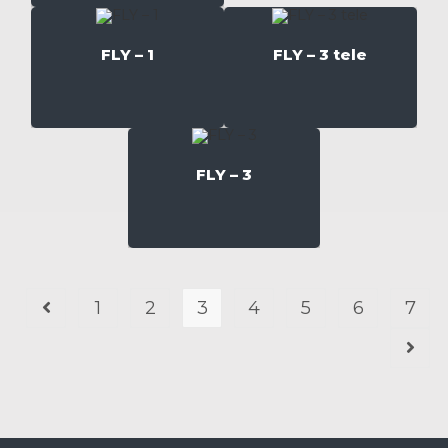
FLY – 1
FLY – 3 tele
FLY – 3
1
2
3
4
5
6
7