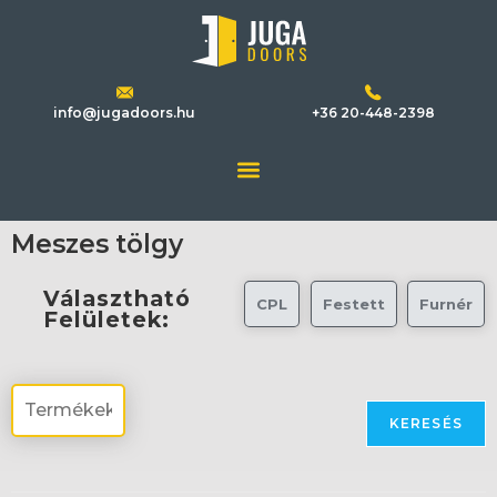
info@jugadoors.hu
+36 20-448-2398
Meszes tölgy
Választható
CPL
Festett
Furnér
Felületek:
KERESÉS