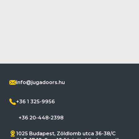
info@jugadoors.hu
+36 1 325-9956
+36 20-448-2398
1025 Budapest, Zöldlomb utca 36-38/C