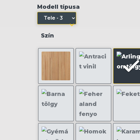
Modell típusa
Szín