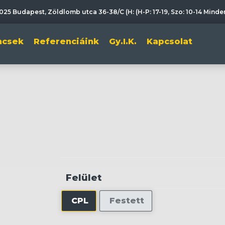
025 Budapest, Zöldlomb utca 36-38/C (H: (H-P: 17-19, Szo: 10-14 Mind
incsek
Referenciáink
Gy.I.K.
Kapcsolat
Felület
CPL
Festett