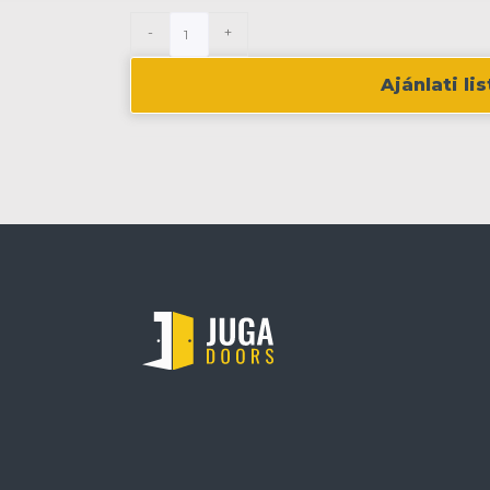
-
+
Ajánlati l