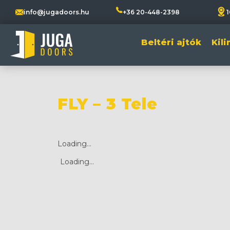
info@jugadoors.hu
+36 20-448-2398
1
Beltéri ajtók
Kil
FLY – 3 Tele
Loading...
Loading...