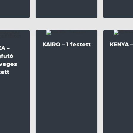
KAIRO – 1 festett
KENYA – 
EA –
gfutó
veges
tett