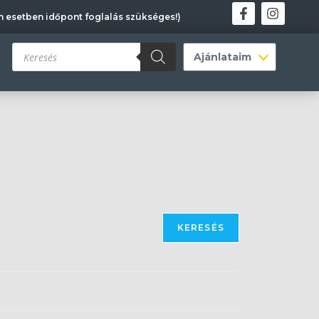
en esetben időpont foglalás szükséges!)
KERESÉS