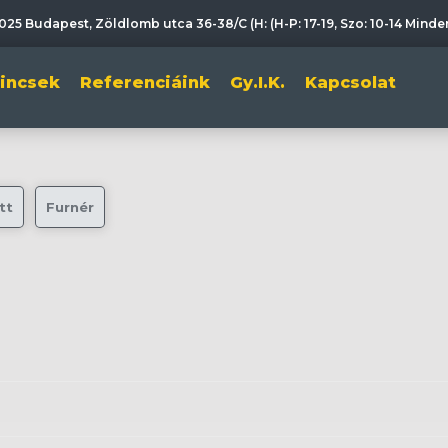
025 Budapest, Zöldlomb utca 36-38/C (H: (H-P: 17-19, Szo: 10-14 Mind
lincsek
Referenciáink
Gy.I.K.
Kapcsolat
tt
Furnér