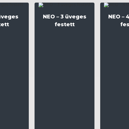
üveges
NEO – 3 üveges
NEO – 
tett
festett
fes