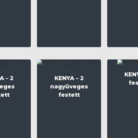
KENY
A – 2
KENYA – 2
fes
veges
nagyüveges
tett
festett