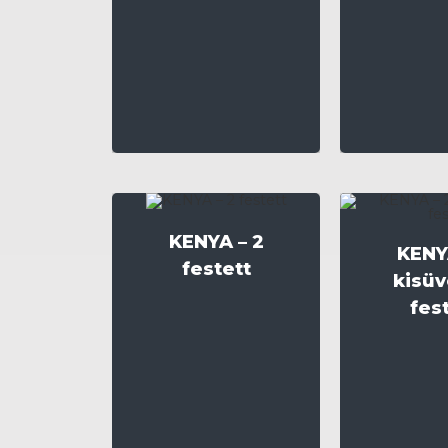
KENYA – 2
KENY
festett
kisü
fes