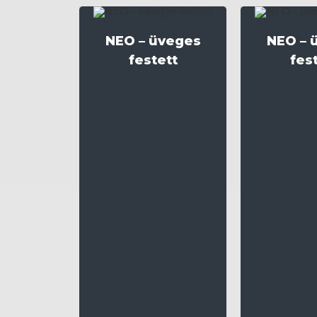
NEO – üveges
NEO – 
festett
fes