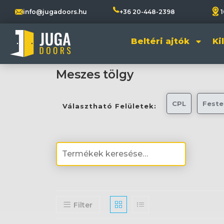
info@jugadoors.hu
+36 20-448-2398
1
Beltéri ajtók
Ki
Meszes tölgy
CPL
Feste
Választható Felületek:
Filter