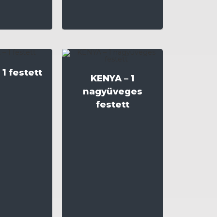
1 festett
KENYA – 1
nagyüveges
festett