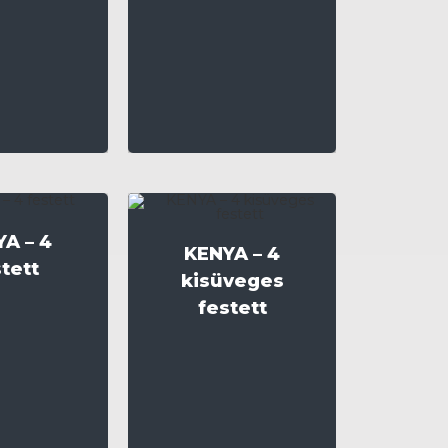
A – 4
KENYA – 4
tett
kisüveges
festett