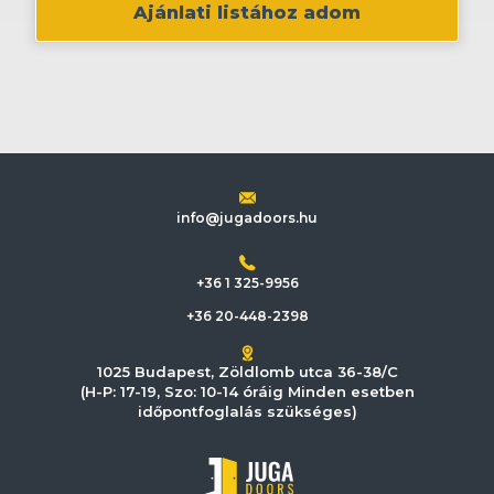
Ajánlati listához adom
info@jugadoors.hu
+36 1 325-9956
+36 20-448-2398
1025 Budapest, Zöldlomb utca 36-38/C
(H-P: 17-19, Szo: 10-14 óráig Minden esetben
időpontfoglalás szükséges)