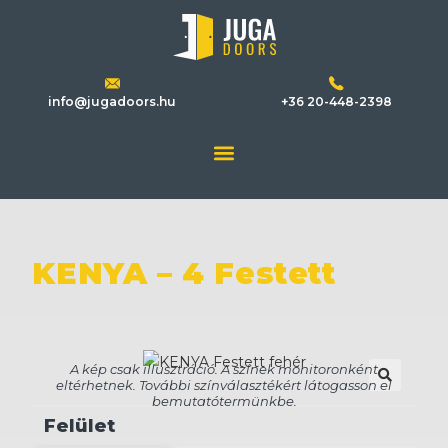
info@jugadoors.hu
+36 20-448-2398
KENYA – 4 Festett
🔍
Felület