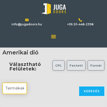
info@jugadoors.hu
+36 20-448-2398
Amerikai dió
Választható
CPL
Festett
Furnér
Felületek:
KERESÉS