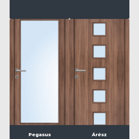
Pegasus
Árész