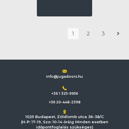
1
2
3
info@jugadoors.hu
+36 1 325-9956
+36 20-448-2398
1025 Budapest, Zöldlomb utca 36-38/C
(H-P: 17-19, Szo: 10-14 óráig Minden esetben
időpontfoglalás szükséges)