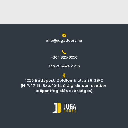
info@jugadoors.hu
+36 1 325-9956
+36 20-448-2398
1025 Budapest, Zöldlomb utca 36-38/C
(H-P: 17-19, Szo: 10-14 óráig Minden esetben
időpontfoglalás szükséges)