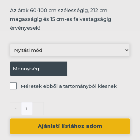
Az árak 60-100 cm szélességig, 212 cm
magasságig és 15 cm-es falvastagságig
érvényesek!
Nyitási
mód
Mennyiség
(Kötelező)
(Kötelező)
Tartományból
Méretek ebből a tartományból kiesnek
kiesik
-
+
Ajánlati listához adom