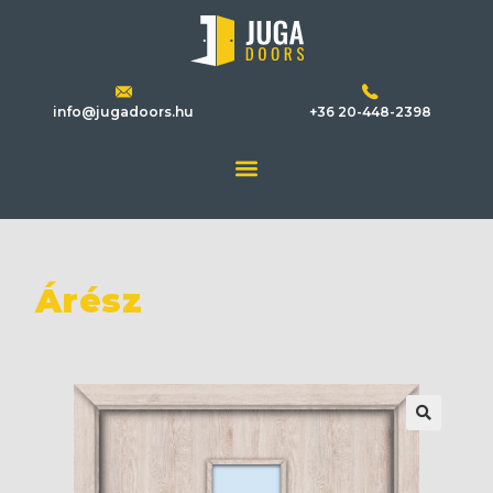
info@jugadoors.hu
+36 20-448-2398
Árész
🔍