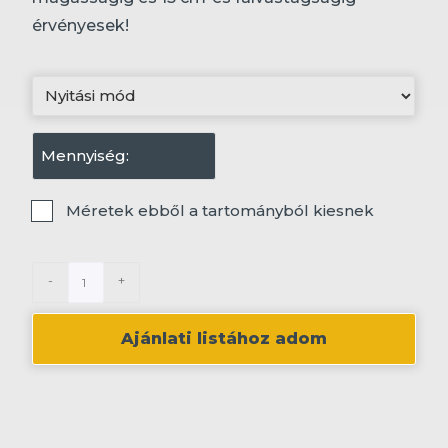
érvényesek!
Nyitási
mód
Mennyiség
(Kötelező)
(Kötelező)
Tartományból
Méretek ebből a tartományból kiesnek
kiesik
-
+
Ajánlati listához adom