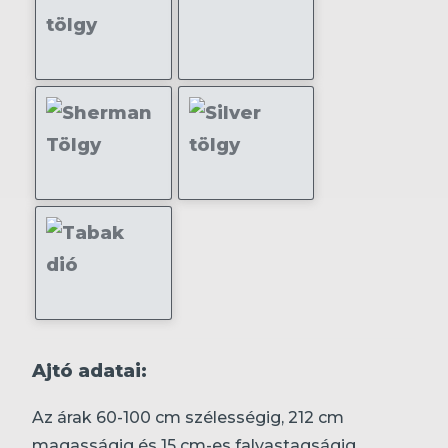
Ajtó adatai:
Az árak 60-100 cm szélességig, 212 cm
magasságig és 15 cm-es falvastagságig