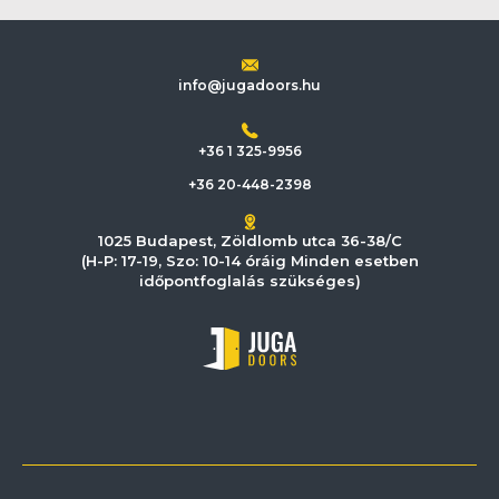
info@jugadoors.hu
+36 1 325-9956
+36 20-448-2398
1025 Budapest, Zöldlomb utca 36-38/C
(H-P: 17-19, Szo: 10-14 óráig Minden esetben
időpontfoglalás szükséges)