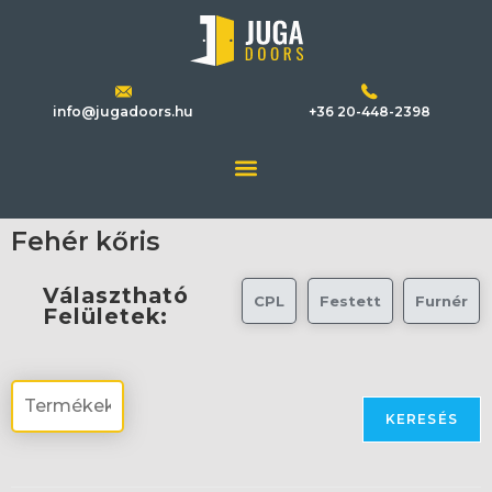
info@jugadoors.hu
+36 20-448-2398
Fehér kőris
Választható
CPL
Festett
Furnér
Felületek:
KERESÉS