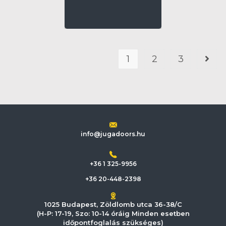
1
2
3
info@jugadoors.hu
+36 1 325-9956
+36 20-448-2398
1025 Budapest, Zöldlomb utca 36-38/C
(H-P: 17-19, Szo: 10-14 óráig Minden esetben
időpontfoglalás szükséges)