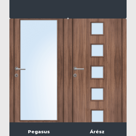
Pegasus
Árész