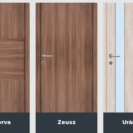
erva
Zeusz
Urá