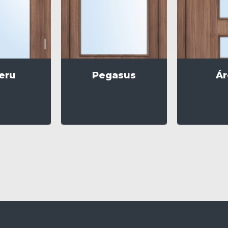
eru
Pegasus
Ár