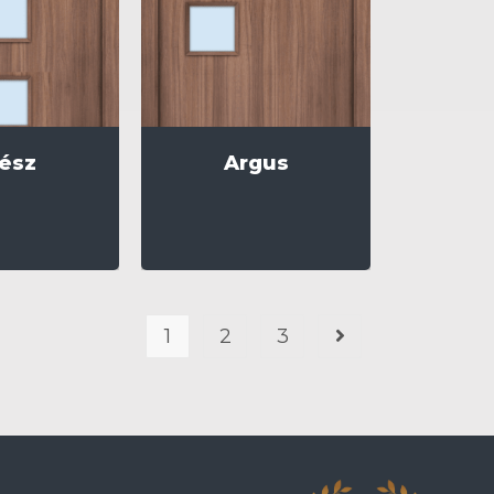
ész
Argus
1
2
3