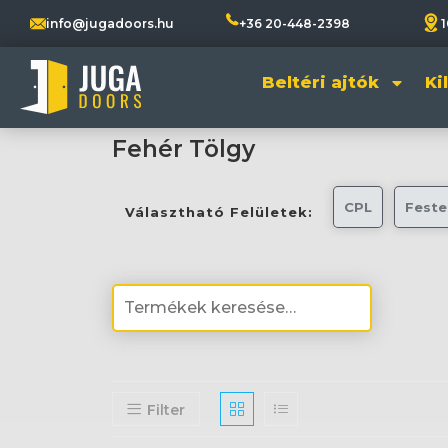
info@jugadoors.hu
+36 20-448-2398
1
Beltéri ajtók
Ki
Fehér Tölgy
CPL
Feste
Választható Felületek:
Filter