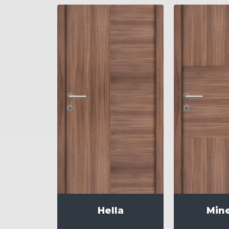
Hella
Min