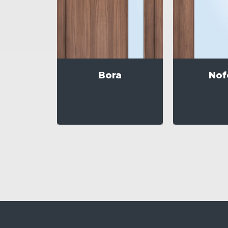
Bora
Nof