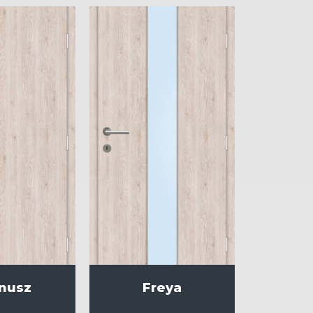
nusz
Freya