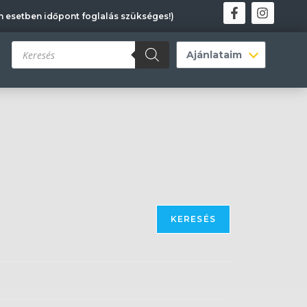
en esetben időpont foglalás szükséges!)
KERESÉS