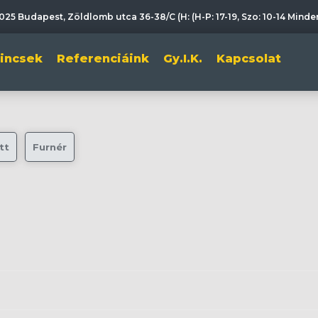
025 Budapest, Zöldlomb utca 36-38/C (H: (H-P: 17-19, Szo: 10-14 Mind
lincsek
Referenciáink
Gy.I.K.
Kapcsolat
tt
Furnér