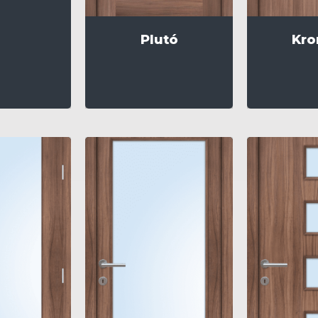
Plutó
Kro