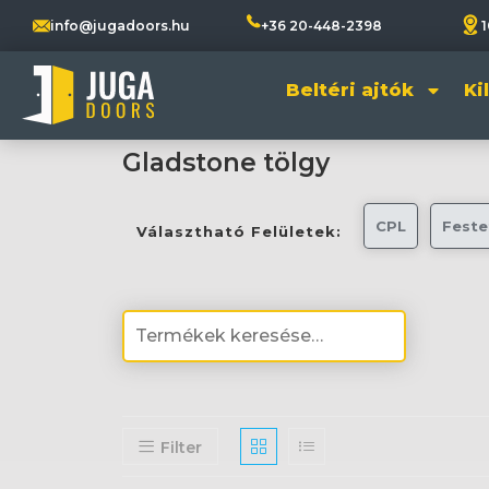
info@jugadoors.hu
+36 20-448-2398
1
Beltéri ajtók
Ki
Gladstone tölgy
CPL
Feste
Választható Felületek:
Filter