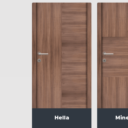
Hella
Min