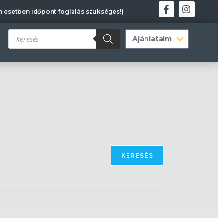
en esetben időpont foglalás szükséges!)
KERESÉS