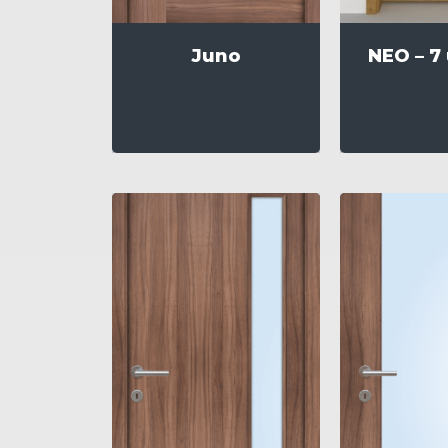
Juno
NEO – 7