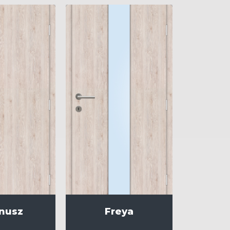
nusz
Freya