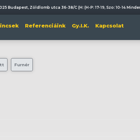
025 Budapest, Zöldlomb utca 36-38/C (H: (H-P: 17-19, Szo: 10-14 Mind
lincsek
Referenciáink
Gy.I.K.
Kapcsolat
tt
Furnér