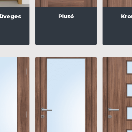
 üveges
Plutó
Kro