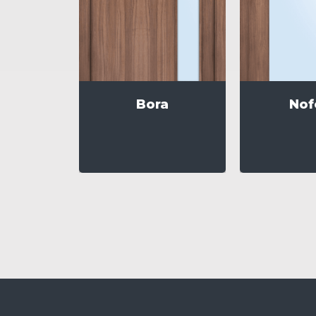
Bora
Nof