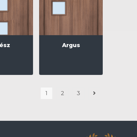
ész
Argus
1
2
3