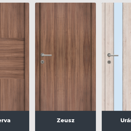
erva
Zeusz
Urá