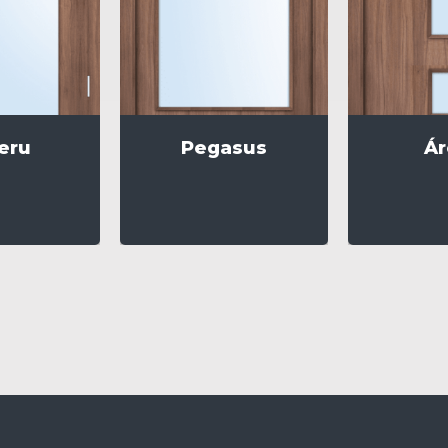
eru
Pegasus
Ár