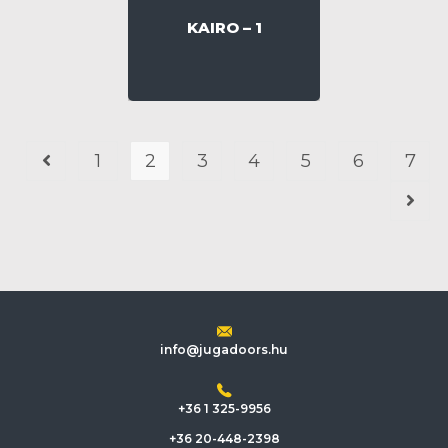
KAIRO – 1
1
2
3
4
5
6
7
info@jugadoors.hu
+36 1 325-9956
+36 20-448-2398