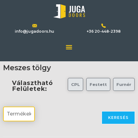
info@jugadoors.hu
+36 20-448-2398
Meszes tölgy
Választható
CPL
Festett
Furnér
Felületek:
KERESÉS