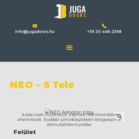
info@jugadoors.hu
+36 20-448-2398
NEO – 5 Tele
🔍
Felület