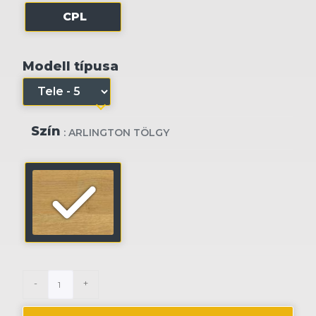
CPL
Modell típusa
Szín
: ARLINGTON TÖLGY
-
+