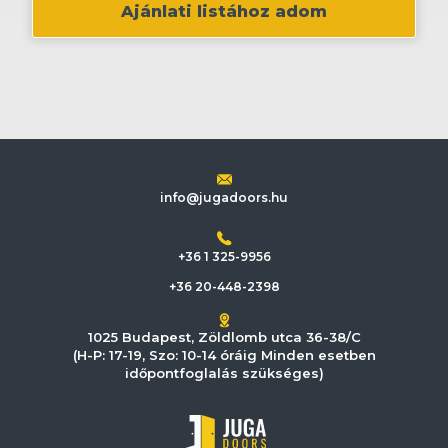
Ajánlati listához adom
info@jugadoors.hu
+36 1 325-9956
+36 20-448-2398
1025 Budapest, Zöldlomb utca 36-38/C
(H-P: 17-19, Szo: 10-14 óráig Minden esetben
időpontfoglalás szükséges)