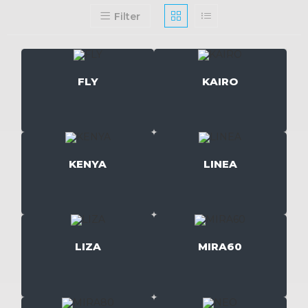
Filter
FLY
KAIRO
KENYA
LINEA
LIZA
MIRA60