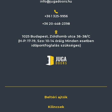
info@jugadoors.hu
+36 1 325-9956
+36 20-448-2398
1025 Budapest, Zöldlomb utca 36-38/C
(H-P: 17-19, Szo: 10-14 óráig Minden esetben
időpontfoglalás szükséges)
Beltéri ajtók
Kilincsek