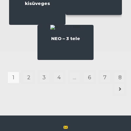
kisüveges
NEO – 3 tele
1
2
3
4
…
6
7
8