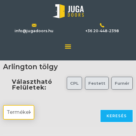
info@jugadoors.hu
+36 20-448-2398
Arlington tölgy
Választható
CPL
Festett
Furnér
Felületek:
KERESÉS