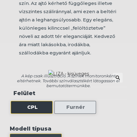
szín. Az ajtó kérhető függőleges illetve
vízszintes száliránnyal, ami ezen a beltéri
ajtón a leghangsúlyosabb. Egy elegáns,
különleges kilinccsel „felöltöztetve”
növeli az adott tér eleganciáját. Kedvező
ára miatt lakásokba, irodákba,
szállodákba egyaránt ajánljuk.
🔍
Felület
CPL
Furnér
Modell típusa