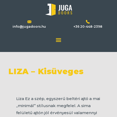
info@jugadoors.hu
+36 20-448-2398
LIZA – Kisüveges
Liza Ez a szép, egyszerű beltéri ajtó a mai
„minimál” stílusnak megfelel. A sima
felületű ajtón jól érvényesül valamennyi