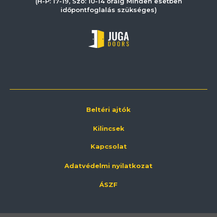
(H-P: 17-19, Szo: 10-14 óráig Minden esetben
időpontfoglalás szükséges)
Beltéri ajtók
Kilincsek
Kapcsolat
Adatvédelmi nyilatkozat
ÁSZF