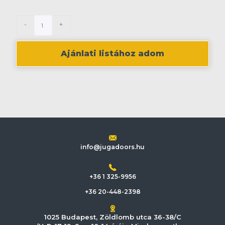
-
+
Ajánlati listához adom
info@jugadoors.hu
+36 1 325-9956
+36 20-448-2398
1025 Budapest, Zöldlomb utca 36-38/C