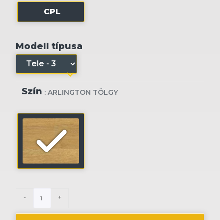
CPL
Modell típusa
Szín
: ARLINGTON TÖLGY
-
+