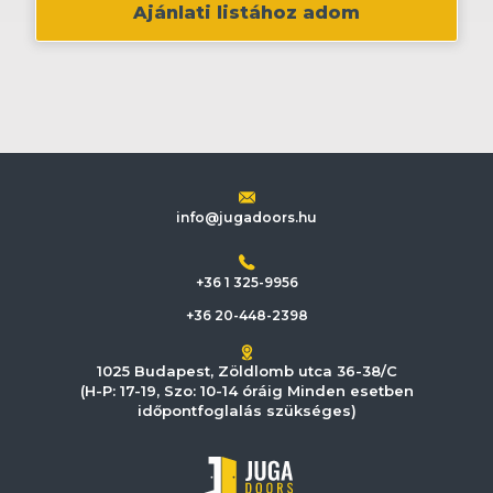
Ajánlati listához adom
info@jugadoors.hu
+36 1 325-9956
+36 20-448-2398
1025 Budapest, Zöldlomb utca 36-38/C
(H-P: 17-19, Szo: 10-14 óráig Minden esetben
időpontfoglalás szükséges)