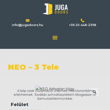
info@jugadoors.hu
+36 20-448-2398
NEO – 3 Tele
🔍
Felület