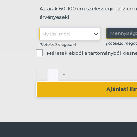
Az árak 60-100 cm szélességig, 212 cm
érvényesek!
Nyitási
Mennyiség
mód
(Kötelező)
(Kötelező)
Tartományból
Méretek ebből a tartományból kiesn
kiesik
-
+
Ajánlati l