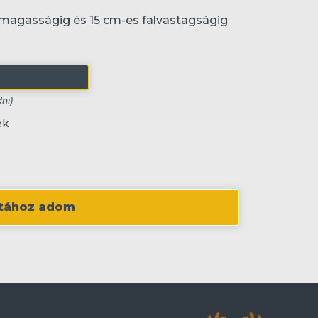
 magasságig és 15 cm-es falvastagságig
ek
istához adom