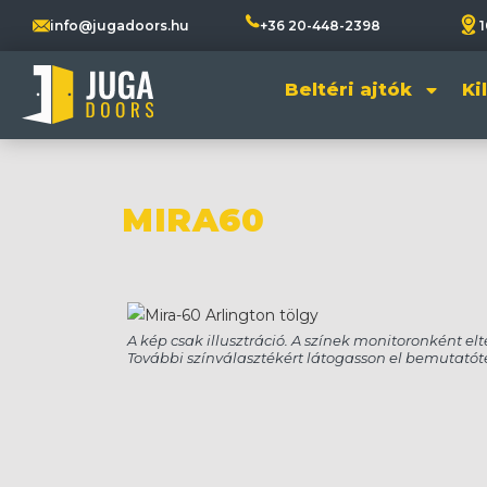
info@jugadoors.hu
+36 20-448-2398
1
Beltéri ajtók
Ki
MIRA60