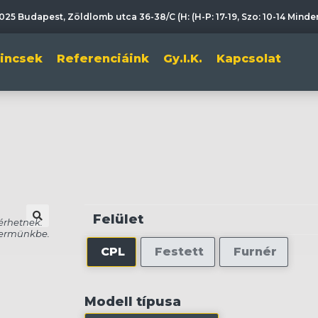
025 Budapest, Zöldlomb utca 36-38/C (H: (H-P: 17-19, Szo: 10-14 Mind
lincsek
Referenciáink
Gy.I.K.
Kapcsolat
Felület
🔍
CPL
Festett
Furnér
Modell típusa