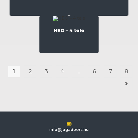
NEO – 4 tele
1
2
3
4
…
6
7
8
info@jugadoors.hu