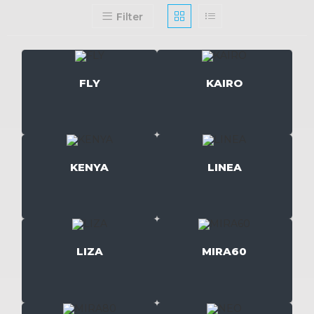
Filter
FLY
KAIRO
KENYA
LINEA
LIZA
MIRA60