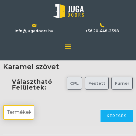
info@jugadoors.hu
+36 20-448-2398
Karamel szövet
Választható
CPL
Festett
Furnér
Felületek:
KERESÉS