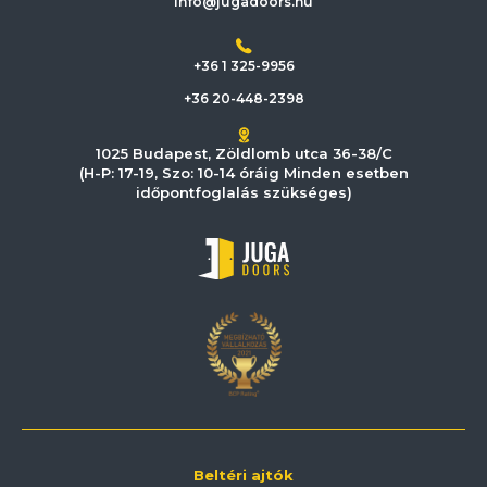
info@jugadoors.hu
+36 1 325-9956
+36 20-448-2398
1025 Budapest, Zöldlomb utca 36-38/C
(H-P: 17-19, Szo: 10-14 óráig Minden esetben
időpontfoglalás szükséges)
Beltéri ajtók