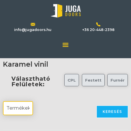
info@jugadoors.hu
+36 20-448-2398
Karamel vinil
Választható
CPL
Festett
Furnér
Felületek:
KERESÉS