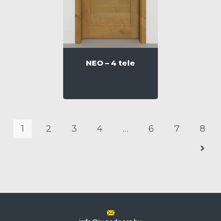
NEO – 4 tele
1
2
3
4
…
6
7
8