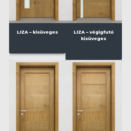
LIZA – kisüveges
LIZA – végigfutó
kisüveges