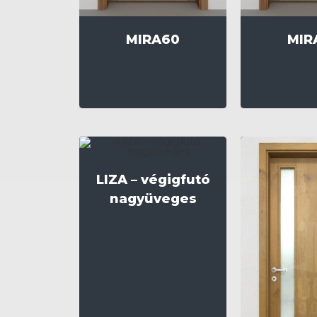
MIRA60
MIR
LIZA – végigfutó
nagyüveges