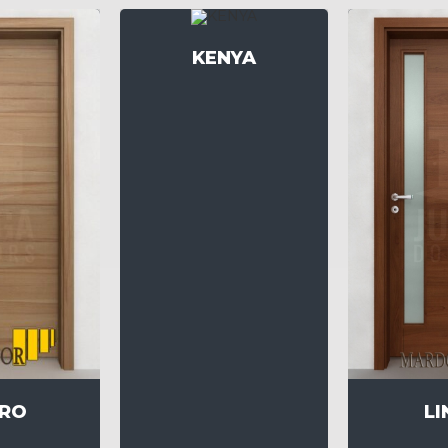
KENYA
IRO
LI