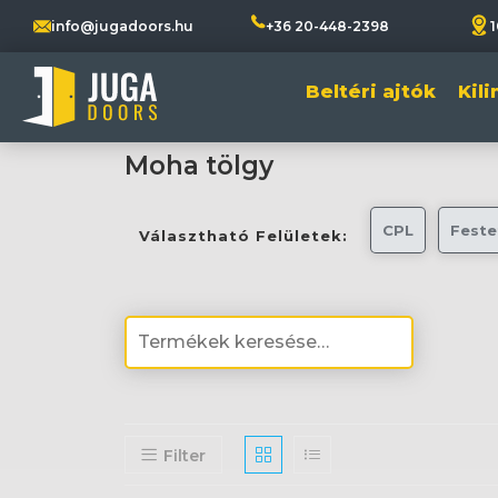
info@jugadoors.hu
+36 20-448-2398
1
Beltéri ajtók
Kil
Moha tölgy
CPL
Feste
Választható Felületek:
Filter