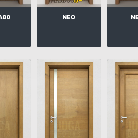
A80
NEO
N