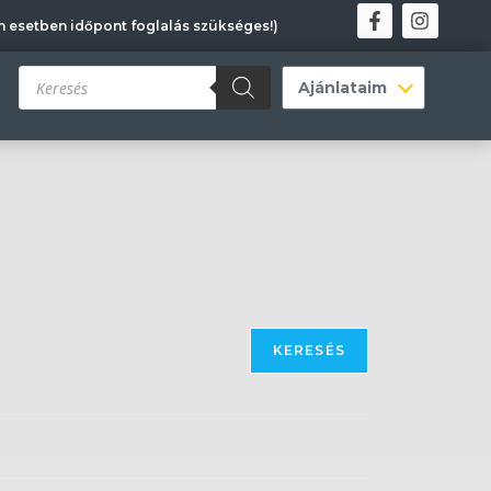
en esetben időpont foglalás szükséges!)
KERESÉS