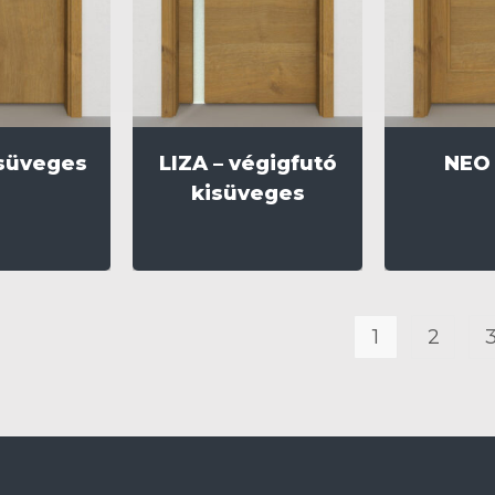
isüveges
LIZA – végigfutó
NEO 
kisüveges
1
2