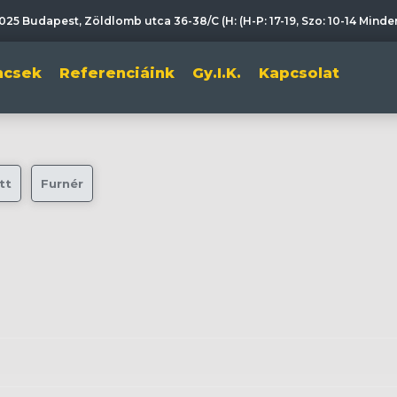
025 Budapest, Zöldlomb utca 36-38/C (H: (H-P: 17-19, Szo: 10-14 Mind
incsek
Referenciáink
Gy.I.K.
Kapcsolat
tt
Furnér