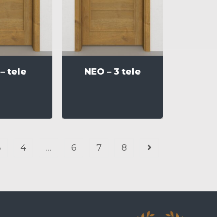
– tele
NEO – 3 tele
3
4
…
6
7
8