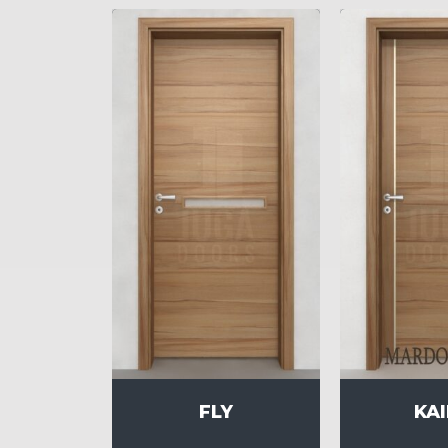
FLY
KA