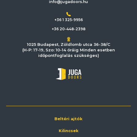
info@jugadoors.hu
+36 1 325-9956
+36 20-448-2398
1025 Budapest, Zöldlomb utca 36-38/C
(H-P: 17-19, Szo: 10-14 óráig Minden esetben
időpontfoglalás szükséges)
Beltéri ajtók
Kilincsek