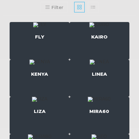
Filter
FLY
KAIRO
KENYA
LINEA
LIZA
MIRA60