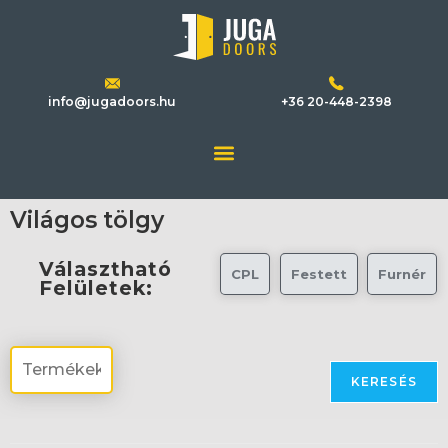
info@jugadoors.hu
+36 20-448-2398
Világos tölgy
Választható
CPL
Festett
Furnér
Felületek:
KERESÉS