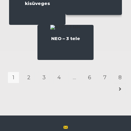
kisüveges
NEO – 3 tele
1
2
3
4
…
6
7
8