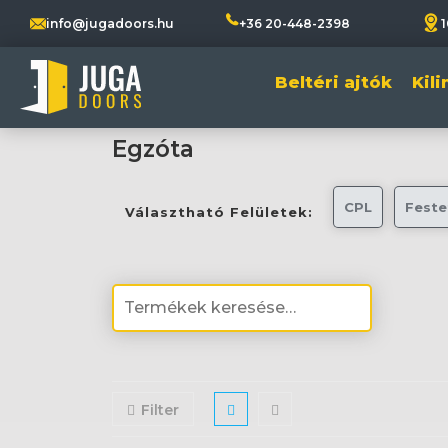
info@jugadoors.hu
+36 20-448-2398
1
Beltéri ajtók
Kil
Egzóta
CPL
Feste
Választható Felületek:
Filter