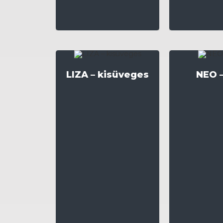
LIZA – kisüveges
NEO –