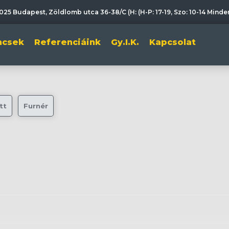
025 Budapest, Zöldlomb utca 36-38/C (H: (H-P: 17-19, Szo: 10-14 Mind
incsek
Referenciáink
Gy.I.K.
Kapcsolat
tt
Furnér