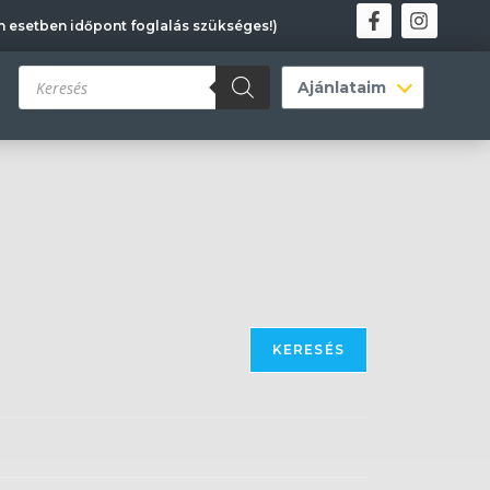
en esetben időpont foglalás szükséges!)
KERESÉS