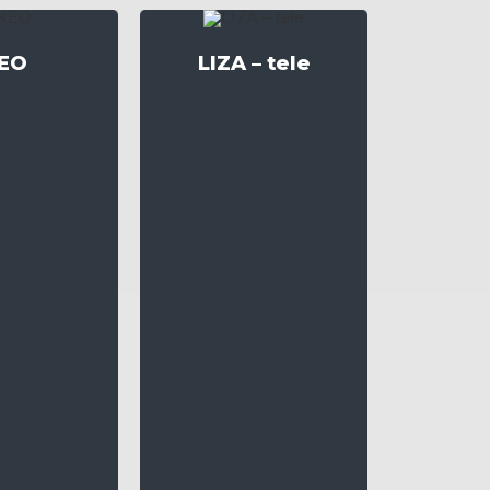
EO
LIZA – tele