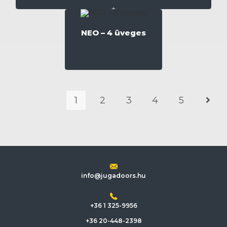
NEO – 4 üveges
1
2
3
4
5
info@jugadoors.hu
+36 1 325-9956
+36 20-448-2398