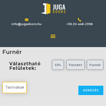
info@jugadoors.hu
+36 20-448-2398
Furnér
Választható
CPL
Festett
Furnér
Felületek:
KERESÉS