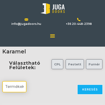
info@jugadoors.hu
+36 20-448-2398
Karamel
Választható
CPL
Festett
Furnér
Felületek:
KERESÉS