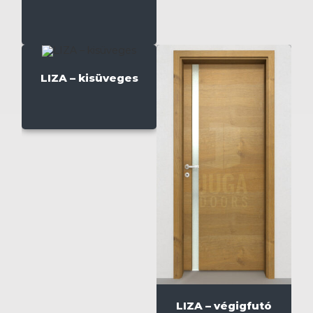
LIZA – kisüveges
LIZA – végigfutó