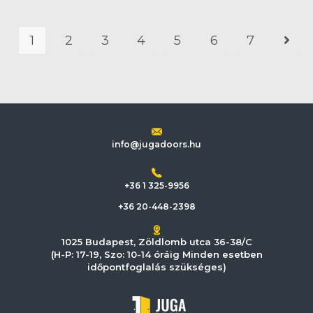
1
2
3
4
5
6
7
info@jugadoors.hu
+36 1 325-9956
+36 20-448-2398
1025 Budapest, Zöldlomb utca 36-38/C
(H-P: 17-19, Szo: 10-14 óráig Minden esetben
időpontfoglalás szükséges)