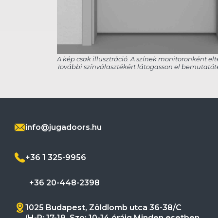
info@jugadoors.hu
+36 1 325-9956
+36 20-448-2398
1025 Budapest, Zöldlomb utca 36-38/C
(H-P: 17-19, Szo: 10-14 óráig Minden esetben