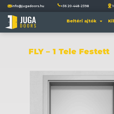
info@jugadoors.hu
+36 20-448-2398
1
Beltéri ajtók
Ki
FLY – 1 Tele Festett