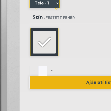
Szín
: FESTETT FEHÉR
-
+
Ajánlati l