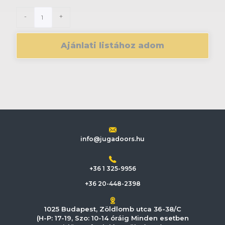
-
+
Ajánlati listához adom
info@jugadoors.hu
+36 1 325-9956
+36 20-448-2398
1025 Budapest, Zöldlomb utca 36-38/C
(H-P: 17-19, Szo: 10-14 óráig Minden esetben