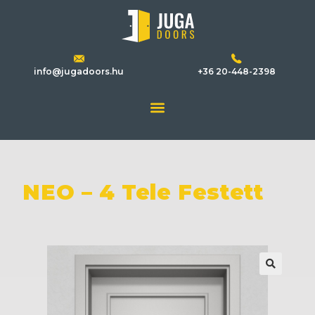
info@jugadoors.hu
+36 20-448-2398
NEO – 4 Tele Festett
🔍